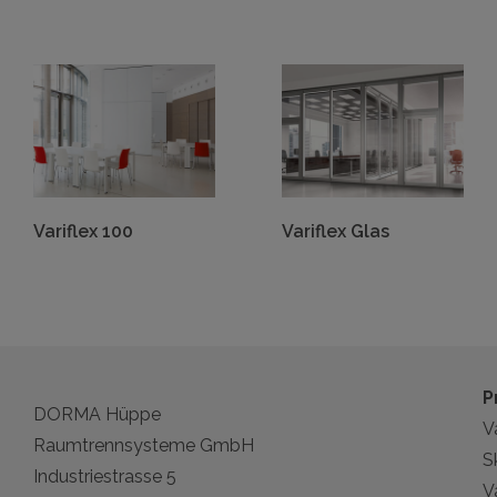
Variflex 100
Variflex Glas
P
DORMA Hüppe
Va
Raumtrennsysteme GmbH
S
Industriestrasse 5
V