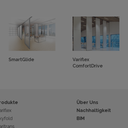
SmartGlide
Variflex
ComfortDrive
rodukte
Über Uns
riflex
Nachhaltigkeit
kyfold
BIM
aritrans