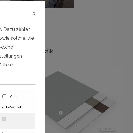
X
n. Dazu zählen
owie solche, die
welche
Variflex Akustik
nstellungen
Light
eitere
Alle
auswählen