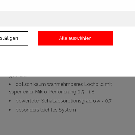
vereint wirkungsvollen Schallschutz mit
höchster Eleganz
stätigen
Alle auswählen
Trennwandstärke 120 mm beiseitig Akustik,
mit einseitiger Akustik 110 mm
Schalldämmung mit 2-seitiger Akustik bis zu Rw
57 dB (mit den Akustikoberflächen im Verbund
geprüft)
optisch kaum wahrnehmbares Lochbild mit
superfeiner Mikro-Perforierung 0,5 - 1,8
bewerteter Schallabsorptionsgrad αw = 0,7
besonders leichtes System