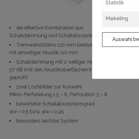
Statistik
Marketing
die effektive Kombination aus
Schalldämmung und Schallabsorption
Auswahl be
Trennwandstärke 120 mm beidseitig Akustik,
mit einseitiger Akustik 110 mm
Schalldämmung mit 2-seitiger Akustik bis zu Rw
57 dB (mit den Akustikoberflächen im Verbund
geprüft)
zwei Lochbilder zur Auswahl:
Mikro-Perforierung 1,5 – 6, Perforation 3 – 8
bewerteter Schallabsorptionsgrad:
αw = 0,5 bzw. αw = 0,45
besonders leichtes System