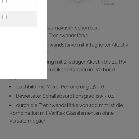
verbesserte Raumakustik schon bei
gleichbleibender Trennwandstärke
100 mm Trennwandstärke mit integrierter Akustik
in der Deckplatte
Schalldämmung mit 2-seitiger Akustik bis zu Rw
57 dB (mit den Akustikoberflächen im Verbund
geprüft)
Lochbild mit Mikro-Perforierung 1,5 – 6
bewerteter Schallabsorptionsgrad αw = 0,1
durch die Trennwandstärke von 100 mm ist die
Kombination mit Variflex Glaselementen ohne
Versatz möglich