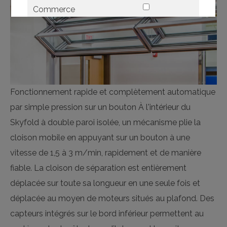
Commerce
confirmer la
Tout
sélection
sélectionner
Fonctionnement rapide et complètement automatique
par simple pression sur un bouton À l'intérieur du
Skyfold à double paroi isolée, un mécanisme plie la
cloison mobile en appuyant sur un bouton à une
vitesse de 1,5 à 3 m/min, rapidement et de manière
fiable. La cloison de séparation est entièrement
déplacée sur toute sa longueur en une seule fois et
déplacée au moyen de moteurs situés au plafond. Des
capteurs intégrés sur le bord inférieur permettent au