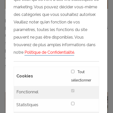
marketing. Vous pouvez décider vous-même
Le système de cloisons de séparation verticales
des catégories que vous souhaitez autoriser.
permet une ouverture gagnant de la place sous le
Veuillez noter qu'en fonction de vos
plafond ou dans une cavité de plafond prévue. Une fois
paramètres, toutes les fonctions du site
rangées, les cloisons s'adaptent en toute harmonie à la
peuvent ne pas être disponibles. Vous
structure du plafond et sont presque indétectables. En
trouverez de plus amples informations dans
plus d'une meilleure utilisation de l'espace, le Skyfold
notre
Politique de Confidentialité
.
offre également des avantages visuels, car aucun
guidage au sol n'est nécessaire.
Tout
Cookies
sélectionner
Méthode rapide et fiable
Fonctionnel
Statistiques